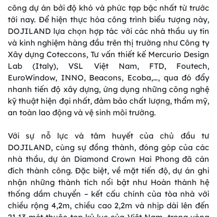
công dự án bởi độ khó và phức tạp bậc nhất từ trước
tới nay. Để hiện thực hóa công trình biểu tượng này,
DOJILAND lựa chọn hợp tác với các nhà thầu uy tín
và kinh nghiệm hàng đầu trên thị trường như Công ty
Xây dựng Coteccons, Tư vấn thiết kế Mercurio Design
Lab (Italy), VSL Việt Nam, FTD, Foutech,
EuroWindow, INNO, Beacons, Ecoba,…, qua đó đẩy
nhanh tiến độ xây dựng, ứng dụng những công nghệ
kỹ thuật hiện đại nhất, đảm bảo chất lượng, thẩm mỹ,
an toàn lao động và vệ sinh môi trường.
Với sự nỗ lực và tâm huyết của chủ đầu tư
DOJILAND, cùng sự đồng thành, đóng góp của các
nhà thầu, dự án Diamond Crown Hai Phong đã cán
đích thành công. Đặc biệt, về mặt tiến độ, dự án ghi
nhận những thành tích nổi bật như Hoàn thành hệ
thống dầm chuyển – kết cấu chính của tòa nhà với
chiều rộng 4,2m, chiều cao 2,2m và nhịp dài lên đến