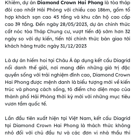
Khiêm, dự án
Diamond Crown Hai Phong
là tòa tháp
đôi cao nhất Hải Phòng với chiều cao 186m, gồm tổ
hợp khách sạn cao 45 tầng và khu căn hộ cao cấp
cao 39 tầng. Đến ngày 28/05/2023, dự án chính thức
cất nóc tòa Tháp Chung cư, vượt tiến độ sớm hơn 32
ngày so với dự kiến, tiến tới chính thức bàn giao tới
khách hàng trước ngày 31/12/2023
Là dự án hiếm hoi tại Châu Á áp dụng kết cấu Diagrid
nổi danh thế giới, nơi mang đến những giá trị đặc
quyền sống với trải nghiệm đỉnh cao, Diamond Crown
Hai Phong được mệnh danh là biểu tượng mới về kiến
trúc và phong cách sống, tô điểm cho diện mạo của
thành phố Hải Phòng thời kỳ mới với những mục tiêu
vươn tầm quốc tế.
Lần đầu tiên xuất hiện tại Việt Nam, kết cấu Diagrid
tại Diamond Crown Hai Phong là thách thức không
nhỏ đối với chủ đầu tư và các đơn vị nhà thầu thi