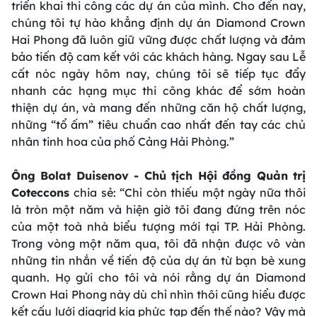
triển khai thi công các dự án của mình. Cho đến nay,
chúng tôi tự hào khẳng định dự án Diamond Crown
Hai Phong đã luôn giữ vững được chất lượng và đảm
bảo tiến độ cam kết với các khách hàng. Ngay sau Lễ
cất nóc ngày hôm nay, chúng tôi sẽ tiếp tục đẩy
nhanh các hạng mục thi công khác để sớm hoàn
thiện dự án, và mang đến những căn hộ chất lượng,
những “tổ ấm” tiêu chuẩn cao nhất đến tay các chủ
nhân tinh hoa của phố Cảng Hải Phòng.”
Ông Bolat Duisenov - Chủ tịch Hội đồng Quản trị
Coteccons
chia sẻ:
“Chỉ còn thiếu một ngày nữa thôi
là tròn một năm và hiện giờ tôi đang đứng trên nóc
của một toà nhà biểu tượng mới tại TP. Hải Phòng.
Trong vòng một năm qua, tôi đã nhận được vô vàn
những tin nhắn về tiến độ của dự án từ bạn bè xung
quanh. Họ gửi cho tôi và nói rằng dự án Diamond
Crown Hai Phong này dù chỉ nhìn thôi cũng hiểu được
kết cấu lưới diagrid kia phức tạp đến thế nào? Vậy mà