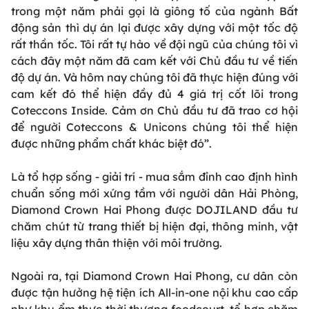
trong một năm phải gọi là giông tố của ngành Bất
động sản thì dự án lại được xây dựng với một tốc độ
rất thần tốc. Tôi rất tự hào về đội ngũ của chúng tôi vì
cách đây một năm đã cam kết với Chủ đầu tư về tiến
độ dự án. Và hôm nay chúng tôi đã thực hiện đúng với
cam kết đó thể hiện đầy đủ 4 giá trị cốt lõi trong
Coteccons Inside. Cảm ơn Chủ đầu tư đã trao cơ hội
để người Coteccons & Unicons chúng tôi thể hiện
được những phẩm chất khác biệt đó”.
Là tổ hợp sống - giải trí - mua sắm đỉnh cao định hình
chuẩn sống mới xứng tầm với người dân Hải Phòng,
Diamond Crown Hai Phong được DOJILAND đầu tư
chăm chút từ trang thiết bị hiện đại, thông minh, vật
liệu xây dựng thân thiện với môi trường.
Ngoài ra, tại Diamond Crown Hai Phong, cư dân còn
được tận hưởng hệ tiện ích All-in-one nội khu cao cấp
như khu ẩm thực thời thượng foodcourt, tổ hợp chăm