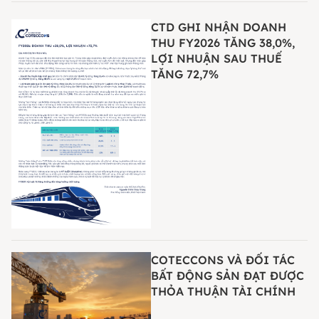
CTD GHI NHẬN DOANH
THU FY2026 TĂNG 38,0%,
LỢI NHUẬN SAU THUẾ
TĂNG 72,7%
COTECCONS VÀ ĐỐI TÁC
BẤT ĐỘNG SẢN ĐẠT ĐƯỢC
THỎA THUẬN TÀI CHÍNH