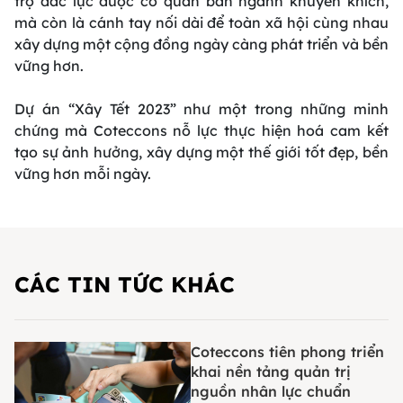
trợ đắc lực được cơ quan ban ngành khuyến khích,
mà còn là cánh tay nối dài để toàn xã hội cùng nhau
xây dựng một cộng đồng ngày càng phát triển và bền
vững hơn.
Dự án “Xây Tết 2023” như một trong những minh
chứng mà Coteccons nỗ lực thực hiện hoá cam kết
tạo sự ảnh hưởng, xây dựng một thế giới tốt đẹp, bền
vững hơn mỗi ngày.
CÁC TIN TỨC KHÁC
Coteccons tiên phong triển
khai nền tảng quản trị
nguồn nhân lực chuẩn