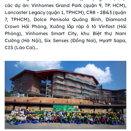
các dự án: Vinhomes Grand Park (quận 9, TP. HCM),
Lancaster Legacy (quận 1, TPHCM), CR8 – 2B&3 (quận
7, TPHCM), Dolce Penisola Quảng Bình, Diamond
Crown Hải Phòng, Xưởng lắp ráp ô tô Vinfast (Hải
Phòng), Vinhomes Smart City, khu Biệt thự Nam
Cường (Hà Nội), Six Senses (Đồng Nai), Hyatt Sapa,
CIS (Lào Cai)...