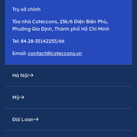
Trụ sở chính
Tòa nhà Coteccons, 236/6 Điện Biên Phủ,
Phường Gia Định, Thành phố Hồ Chí Minh
Tel: 84.28-35142255/66
Email:
contact@coteccons.vn
Hà Nội
Mỹ
Văn phòng đại diện
Tầng 8 – Tháp 2 – Tòa Capital Place – Số 29 Liễu
Giai, Phường Ba Đình, Thành phố Hà Nội
Đài Loan
Coteccons Construction Inc.
Tel: 84.24-73016216
8400 Miramar Road, Suite 222A San Diego, CA