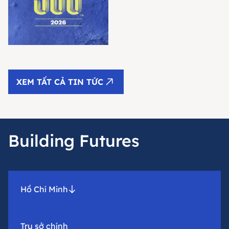
XEM TẤT CẢ TIN TỨC
Building Futures
Hồ Chí Minh
Trụ sở chính