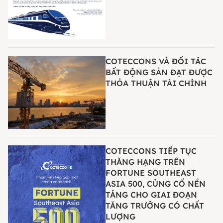
COTECCONS VÀ ĐỐI TÁC
BẤT ĐỘNG SẢN ĐẠT ĐƯỢC
THỎA THUẬN TÀI CHÍNH
COTECCONS TIẾP TỤC
THĂNG HẠNG TRÊN
FORTUNE SOUTHEAST
ASIA 500, CỦNG CỐ NỀN
TẢNG CHO GIAI ĐOẠN
TĂNG TRƯỞNG CÓ CHẤT
LƯỢNG