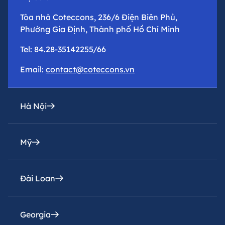
Tòa nhà Coteccons, 236/6 Điện Biên Phủ,
Phường Gia Định, Thành phố Hồ Chí Minh
Tel: 84.28-35142255/66
Email:
contact@coteccons.vn
Hà Nội
Mỹ
Văn phòng đại diện
Tầng 8 – Tháp 2 – Tòa Capital Place – Số 29 Liễu
Giai, Phường Ba Đình, Thành phố Hà Nội
Đài Loan
Coteccons Construction Inc.
Tel: 84.24-73016216
8400 Miramar Road, Suite 222A San Diego, CA
92126, USA
Georgia
Email:
Coteccons Construction Joint Stock Company,
contacthn@coteccons.vn