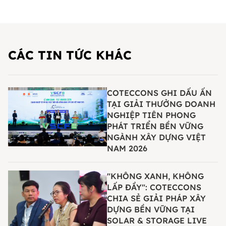
CÁC TIN TỨC KHÁC
COTECCONS GHI DẤU ẤN
TẠI GIẢI THƯỞNG DOANH
NGHIỆP TIÊN PHONG
PHÁT TRIỂN BỀN VỮNG
NGÀNH XÂY DỰNG VIỆT
NAM 2026
"KHÔNG XANH, KHÔNG
LẤP ĐẦY": COTECCONS
CHIA SẺ GIẢI PHÁP XÂY
DỰNG BỀN VỮNG TẠI
SOLAR & STORAGE LIVE