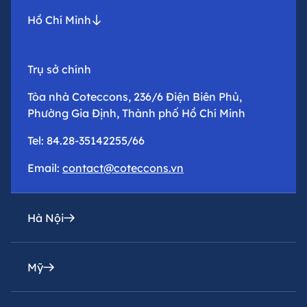
Hồ Chí Minh
Trụ sở chính
Tòa nhà Coteccons, 236/6 Điện Biên Phủ,
Phường Gia Định, Thành phố Hồ Chí Minh
Tel: 84.28-35142255/66
Email:
contact@coteccons.vn
Hà Nội
Mỹ
Văn phòng đại diện
Tầng 8 – Tháp 2 – Tòa Capital Place – Số 29 Liễu