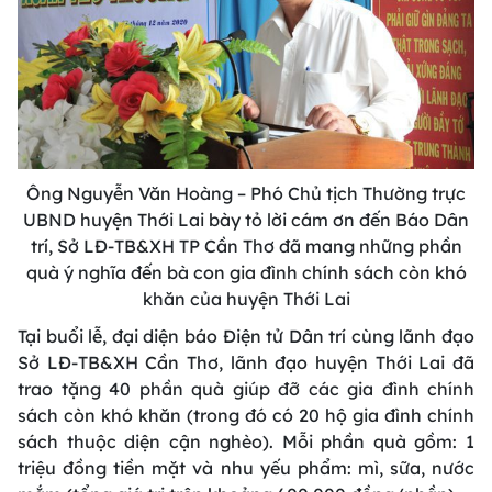
Ông Nguyễn Văn Hoàng – Phó Chủ tịch Thường trực
UBND huyện Thới Lai bày tỏ lời cám ơn đến Báo Dân
trí, Sở LĐ-TB&XH TP Cần Thơ đã mang những phần
quà ý nghĩa đến bà con gia đình chính sách còn khó
khăn của huyện Thới Lai
Tại buổi lễ, đại diện báo Điện tử Dân trí cùng lãnh đạo
Sở LĐ-TB&XH Cần Thơ, lãnh đạo huyện Thới Lai đã
trao tặng 40 phần quà giúp đỡ các gia đình chính
sách còn khó khăn (trong đó có 20 hộ gia đình chính
sách thuộc diện cận nghèo). Mỗi phần quà gồm: 1
triệu đồng tiền mặt và nhu yếu phẩm: mì, sữa, nước