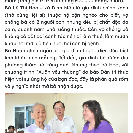
mắm (tổng giá trị trên khoảng 600.000 đồng/phần).
Bà Lê Thị Hoa – xã Định Môn là gia đình chính sách
(thờ cúng liệt sĩ) thuộc hộ cận nghèo cho biết, vợ
chồng bà có 2 người con nhưng đều bị chất độc da
cam, quanh năm phải uống thuốc. Còn vợ chồng bà
không có đất đai canh tác nên đi làm thuê, làm mướn
khắp nơi mới đủ tiền nuôi hai con bị bệnh.
Bà Hoa nghẹn ngào, do gia đình thuộc diện đặc biệt
khó khăn nên mỗi dịp Tết đến, gia đình bà được địa
phương thăm hỏi tặng quà. Nhưng theo bà Hoa, với
chương trình “Xuân yêu thương” do báo Dân trí thực
hiện với sự ủng hộ của bạn đọc, đây là phần quà sớm
và ý nghĩa nhất mà bà nhận được.