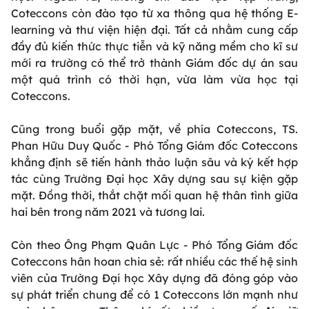
Coteccons còn đào tạo từ xa thông qua hệ thống E-
learning và thư viện hiện đại. Tất cả nhằm cung cấp
đầy đủ kiến thức thực tiễn và kỹ năng mềm cho kĩ sư
mới ra trường có thể trở thành Giám đốc dự án sau
một quá trình có thời hạn, vừa làm vừa học tại
Coteccons.
Cũng trong buổi gặp mặt, về phía Coteccons, TS.
Phan Hữu Duy Quốc - Phó Tổng Giám đốc Coteccons
khẳng định sẽ tiến hành thảo luận sâu và ký kết hợp
tác cùng Trường Đại học Xây dựng sau sự kiện gặp
mặt. Đồng thời, thắt chặt mối quan hệ thân tình giữa
hai bên trong năm 2021 và tương lai.
Còn theo Ông Phạm Quân Lực - Phó Tổng Giám đốc
Coteccons hân hoan chia sẻ: rất nhiều các thế hệ sinh
viên của Trường Đại học Xây dựng đã đóng góp vào
sự phát triển chung để có 1 Coteccons lớn mạnh như