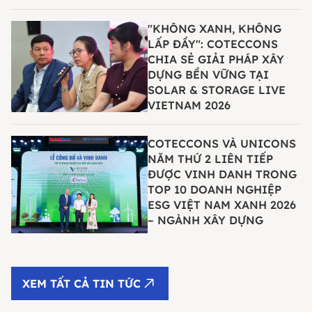
"KHÔNG XANH, KHÔNG
LẤP ĐẦY": COTECCONS
CHIA SẺ GIẢI PHÁP XÂY
DỰNG BỀN VỮNG TẠI
SOLAR & STORAGE LIVE
VIETNAM 2026
COTECCONS VÀ UNICONS
NĂM THỨ 2 LIÊN TIẾP
ĐƯỢC VINH DANH TRONG
TOP 10 DOANH NGHIỆP
ESG VIỆT NAM XANH 2026
– NGÀNH XÂY DỰNG
XEM TẤT CẢ TIN TỨC