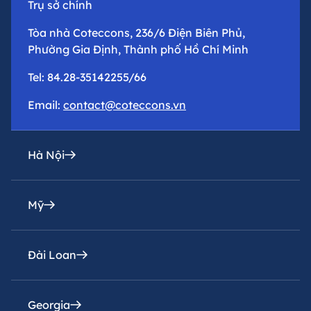
Trụ sở chính
Tòa nhà Coteccons, 236/6 Điện Biên Phủ,
Phường Gia Định, Thành phố Hồ Chí Minh
Tel: 84.28-35142255/66
Email:
contact@coteccons.vn
Hà Nội
Mỹ
Văn phòng đại diện
Tầng 8 – Tháp 2 – Tòa Capital Place – Số 29 Liễu
Giai, Phường Ba Đình, Thành phố Hà Nội
Đài Loan
Coteccons Construction Inc.
Tel: 84.24-73016216
8400 Miramar Road, Suite 222A San Diego, CA
92126, USA
Georgia
Email:
Coteccons Construction Joint Stock Company,
contacthn@coteccons.vn