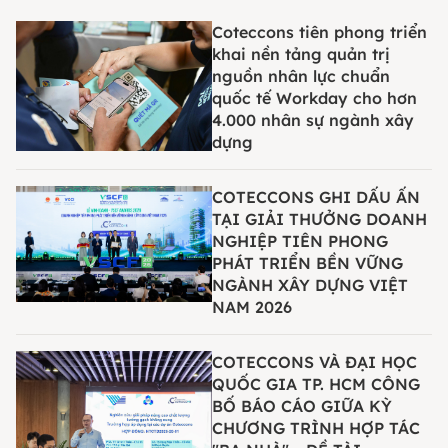
Coteccons tiên phong triển
khai nền tảng quản trị
nguồn nhân lực chuẩn
quốc tế Workday cho hơn
4.000 nhân sự ngành xây
dựng
COTECCONS GHI DẤU ẤN
TẠI GIẢI THƯỞNG DOANH
NGHIỆP TIÊN PHONG
PHÁT TRIỂN BỀN VỮNG
NGÀNH XÂY DỰNG VIỆT
NAM 2026
COTECCONS VÀ ĐẠI HỌC
QUỐC GIA TP. HCM CÔNG
BỐ BÁO CÁO GIỮA KỲ
CHƯƠNG TRÌNH HỢP TÁC