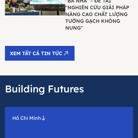
"BA NHÀ" - ĐỀ TÀI
"NGHIÊN CỨU GIẢI PHÁP
NÂNG CAO CHẤT LƯỢNG
TƯỜNG GẠCH KHÔNG
NUNG"
XEM TẤT CẢ TIN TỨC
Building Futures
Hồ Chí Minh