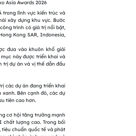
xo Asia Awards 2026
trong lĩnh vực kiến trúc và
thái xây dựng khu vực. Bước
ng trình có giá trị nổi bật,
 Hong Kong SAR, Indonesia,
ợc đưa vào khuôn khổ giải
mục này được triển khai và
n trị dự án và vị thế dẫn đầu
rị các dự án đang triển khai
h xanh. Bên cạnh đó, các dự
u tiên cao hơn.
ng cơ hội tăng trưởng mạnh
I chất lượng cao. Trong bối
 tiêu chuẩn quốc tế và phát