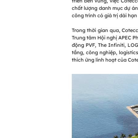
triển bền vững, việc Cotec
chất lượng danh mục dự án
công trình có giá trị dài hạn
Trong thời gian qua, Cotecc
Trung tâm Hội nghị APEC Ph
động PVF, The Infiniti, LO
tầng, công nghiệp, logisti
thích ứng linh hoạt của Co