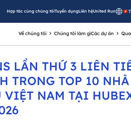
Hợp tác cùng chúng tôi
Tuyển dụng
Liên hệ
United Run
T
Về chúng tôi
Chúng tôi làm gì
Các dự án
Qua
S LẦN THỨ 3 LIÊN TI
H TRONG TOP 10 NHÀ
 VIỆT NAM TẠI HUBE
026