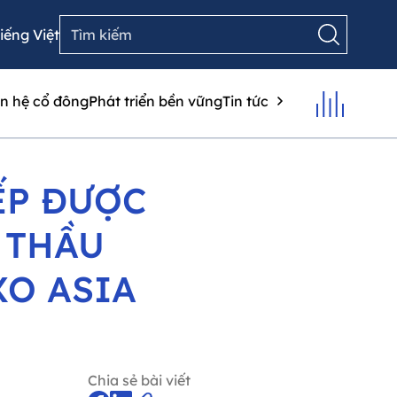
iếng Việt
n hệ cổ đông
Phát triển bền vững
Tin tức
ẾP ĐƯỢC
 THẦU
XO ASIA
Chia sẻ bài viết