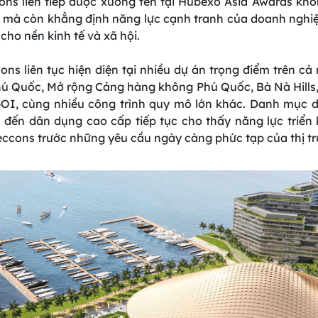
cons liên tiếp được xướng tên tại Hubexo Asia Awards k
 mà còn khẳng định năng lực cạnh tranh của doanh nghiệp
 cho nền kinh tế và xã hội.
ons liên tục hiện diện tại nhiều dự án trọng điểm trên c
ú Quốc, Mở rộng Cảng hàng không Phú Quốc, Bà Nà Hills,
GOI, cùng nhiều công trình quy mô lớn khác. Danh mục d
cs đến dân dụng cao cấp tiếp tục cho thấy năng lực triển
teccons trước những yêu cầu ngày càng phức tạp của thị t