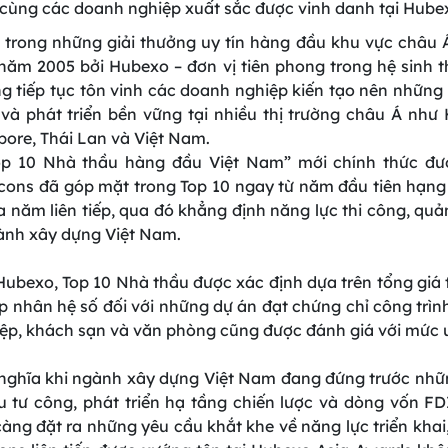
 cùng các doanh nghiệp xuất sắc được vinh danh tại Hube
trong những giải thưởng uy tín hàng đầu khu vực châu Á 
năm 2005 bởi Hubexo – đơn vị tiên phong trong hệ sinh 
g tiếp tục tôn vinh các doanh nghiệp kiến tạo nên những cô
 và phát triển bền vững tại nhiều thị trường châu Á như
apore, Thái Lan và Việt Nam.
p 10 Nhà thầu hàng đầu Việt Nam” mới chính thức đư
cons đã góp mặt trong Top 10 ngay từ năm đầu tiên hạng 
g ba năm liên tiếp, qua đó khẳng định năng lực thi công, quả
ành xây dựng Việt Nam.
Hubexo, Top 10 Nhà thầu được xác định dựa trên tổng giá t
p nhân hệ số đối với những dự án đạt chứng chỉ công trìn
iệp, khách sạn và văn phòng cũng được đánh giá với mức ư
ý nghĩa khi ngành xây dựng Việt Nam đang đứng trước nhữ
 tư công, phát triển hạ tầng chiến lược và dòng vốn FD
àng đặt ra những yêu cầu khắt khe về năng lực triển khai,