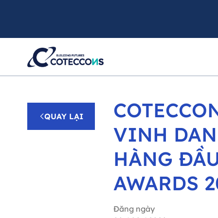
COTECCON
QUAY LẠI
VINH DAN
HÀNG ĐẦU
AWARDS 2
Đăng ngày