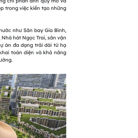
hông chỉ phản ánh quy mô và
 trong việc kiến tạo những
ả nước như Sân bay Gia Bình,
 Nhà hát Ngọc Trai, sân vận
ự án đa dạng trải dài từ hạ
 khai toàn diện và khả năng
rường.