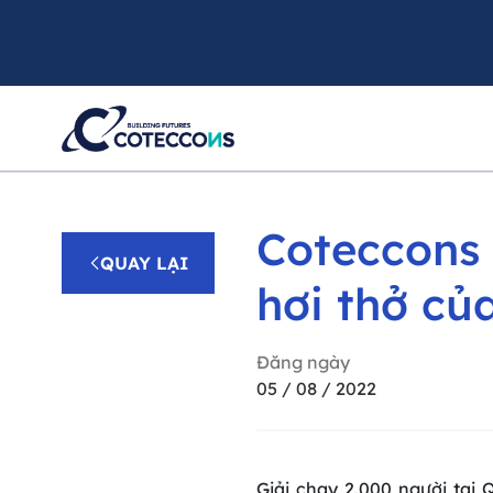
Coteccons
QUAY LẠI
hơi thở củ
Đăng ngày
05 / 08 / 2022
Giải chạy 2.000 người tại 