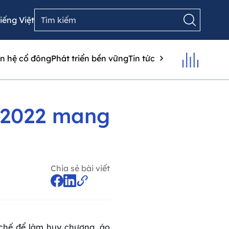
iếng Việt
n hệ cổ đông
Phát triển bền vững
Tin tức
 2022 mang
h
Chia sẻ bài viết
i chế để làm huy chương, áo