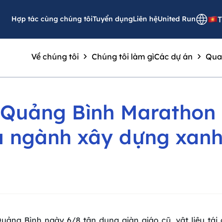
Hợp tác cùng chúng tôi
Tuyển dụng
Liên hệ
United Run
T
Về chúng tôi
Chúng tôi làm gì
Các dự án
Qua
 Quảng Bình Marathon
a ngành xây dựng xan
Quảng Bình ngày 6/8 tận dụng giàn giáo cũ, vật liệu tá