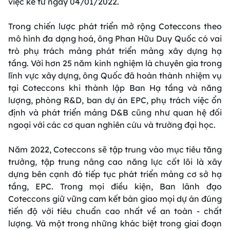
việc kể từ ngày 04/01/2022.
Trong chiến lược phát triển mở rộng Coteccons theo
mô hình đa dạng hoá, ông Phan Hữu Duy Quốc có vai
trò phụ trách mảng phát triển mảng xây dựng hạ
tầng. Với hơn 25 năm kinh nghiệm là chuyên gia trong
lĩnh vực xây dựng, ông Quốc đã hoàn thành nhiệm vụ
tại Coteccons khi thành lập Ban Hạ tầng và năng
lượng, phòng R&D, ban dự án EPC, phụ trách việc ổn
định và phát triển mảng D&B cũng như quan hệ đối
ngoại với các cơ quan nghiên cứu và trường đại học.
Năm 2022, Coteccons sẽ tập trung vào mục tiêu tăng
trưởng, tập trung nâng cao năng lực cốt lõi là xây
dựng bên cạnh đó tiếp tục phát triển mảng cơ sở hạ
tầng, EPC. Trong mọi điều kiện, Ban lãnh đạo
Coteccons giữ vững cam kết bàn giao mọi dự án đúng
tiến độ với tiêu chuẩn cao nhất về an toàn - chất
lượng. Và một trong những khác biệt trong giai đoạn