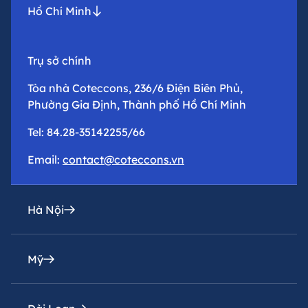
Hồ Chí Minh
Trụ sở chính
Tòa nhà Coteccons, 236/6 Điện Biên Phủ,
Phường Gia Định, Thành phố Hồ Chí Minh
Tel: 84.28-35142255/66
Email:
contact@coteccons.vn
Hà Nội
Mỹ
Văn phòng đại diện
Tầng 8 – Tháp 2 – Tòa Capital Place – Số 29 Liễu
Giai, Phường Ba Đình, Thành phố Hà Nội