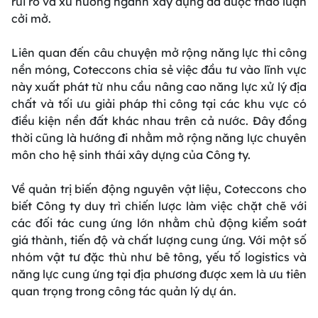
rủi ro và xu hướng ngành xây dựng đã được thảo luận
cởi mở.
Liên quan đến câu chuyện mở rộng năng lực thi công
nền móng, Coteccons chia sẻ việc đầu tư vào lĩnh vực
này xuất phát từ nhu cầu nâng cao năng lực xử lý địa
chất và tối ưu giải pháp thi công tại các khu vực có
điều kiện nền đất khác nhau trên cả nước. Đây đồng
thời cũng là hướng đi nhằm mở rộng năng lực chuyên
môn cho hệ sinh thái xây dựng của Công ty.
Về quản trị biến động nguyên vật liệu, Coteccons cho
biết Công ty duy trì chiến lược làm việc chặt chẽ với
các đối tác cung ứng lớn nhằm chủ động kiểm soát
giá thành, tiến độ và chất lượng cung ứng. Với một số
nhóm vật tư đặc thù như bê tông, yếu tố logistics và
năng lực cung ứng tại địa phương được xem là ưu tiên
quan trọng trong công tác quản lý dự án.