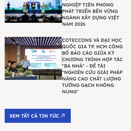
NGHIỆP TIÊN PHONG
PHÁT TRIỂN BỀN VỮNG
NGÀNH XÂY DỰNG VIỆT
NAM 2026
COTECCONS VÀ ĐẠI HỌC
QUỐC GIA TP. HCM CÔNG
BỐ BÁO CÁO GIỮA KỲ
CHƯƠNG TRÌNH HỢP TÁC
"BA NHÀ" - ĐỀ TÀI
"NGHIÊN CỨU GIẢI PHÁP
NÂNG CAO CHẤT LƯỢNG
TƯỜNG GẠCH KHÔNG
NUNG"
XEM TẤT CẢ TIN TỨC