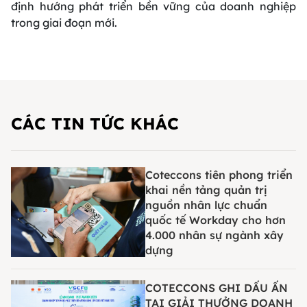
định hướng phát triển bền vững của doanh nghiệp
trong giai đoạn mới.
CÁC TIN TỨC KHÁC
Coteccons tiên phong triển
khai nền tảng quản trị
nguồn nhân lực chuẩn
quốc tế Workday cho hơn
4.000 nhân sự ngành xây
dựng
COTECCONS GHI DẤU ẤN
TẠI GIẢI THƯỞNG DOANH