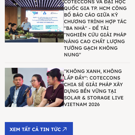
COTECCONS VÀ ĐẠI HỌC
QUỐC GIA TP. HCM CÔNG
BỐ BÁO CÁO GIỮA KỲ
CHƯƠNG TRÌNH HỢP TÁC
"BA NHÀ" - ĐỀ TÀI
"NGHIÊN CỨU GIẢI PHÁP
NÂNG CAO CHẤT LƯỢNG
TƯỜNG GẠCH KHÔNG
NUNG"
"KHÔNG XANH, KHÔNG
LẤP ĐẦY": COTECCONS
CHIA SẺ GIẢI PHÁP XÂY
DỰNG BỀN VỮNG TẠI
SOLAR & STORAGE LIVE
VIETNAM 2026
XEM TẤT CẢ TIN TỨC