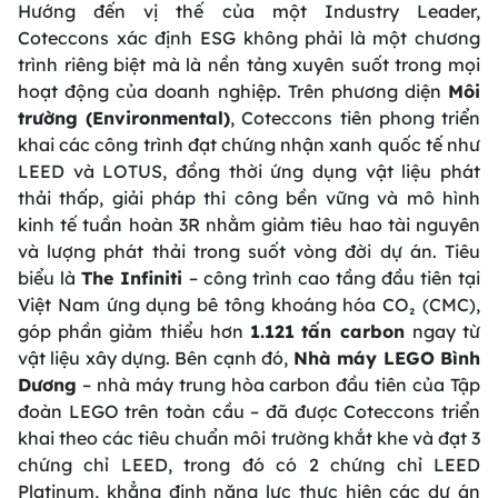
Hướng đến vị thế của một Industry Leader,
Coteccons xác định ESG không phải là một chương
trình riêng biệt mà là nền tảng xuyên suốt trong mọi
hoạt động của doanh nghiệp. Trên phương diện
Môi
trường (Environmental)
, Coteccons tiên phong triển
khai các công trình đạt chứng nhận xanh quốc tế như
LEED và LOTUS, đồng thời ứng dụng vật liệu phát
thải thấp, giải pháp thi công bền vững và mô hình
kinh tế tuần hoàn 3R nhằm giảm tiêu hao tài nguyên
và lượng phát thải trong suốt vòng đời dự án. Tiêu
biểu là
The Infiniti
– công trình cao tầng đầu tiên tại
Việt Nam ứng dụng bê tông khoáng hóa CO₂ (CMC),
góp phần giảm thiểu hơn
1.121
tấn carbon
ngay từ
vật liệu xây dựng. Bên cạnh đó,
Nhà máy LEGO Bình
Dương
– nhà máy trung hòa carbon đầu tiên của Tập
đoàn LEGO trên toàn cầu – đã được Coteccons triển
khai theo các tiêu chuẩn môi trường khắt khe và đạt 3
chứng chỉ LEED, trong đó có 2 chứng chỉ LEED
Platinum, khẳng định năng lực thực hiện các dự án