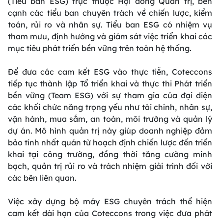
(Tiểu ban ESG) trực thuộc Hội đồng Quản trị, bên
cạnh các tiểu ban chuyên trách về chiến lược, kiểm
toán, rủi ro và nhân sự. Tiểu ban ESG có nhiệm vụ
tham mưu, định hướng và giám sát việc triển khai các
mục tiêu phát triển bền vững trên toàn hệ thống.
Để đưa các cam kết ESG vào thực tiễn, Coteccons
tiếp tục thành lập Tổ triển khai và thực thi Phát triển
bền vững (Team ESG) với sự tham gia của đại diện
các khối chức năng trọng yếu như tài chính, nhân sự,
vận hành, mua sắm, an toàn, môi trường và quản lý
dự án. Mô hình quản trị này giúp doanh nghiệp đảm
bảo tính nhất quán từ hoạch định chiến lược đến triển
khai tại công trường, đồng thời tăng cường minh
bạch, quản trị rủi ro và trách nhiệm giải trình đối với
các bên liên quan.
Việc xây dựng bộ máy ESG chuyên trách thể hiện
cam kết dài hạn của Coteccons trong việc đưa phát