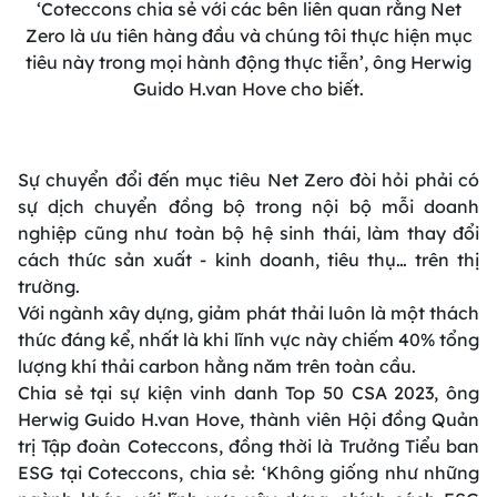
‘Coteccons chia sẻ với các bên liên quan rằng Net
Zero là ưu tiên hàng đầu và chúng tôi thực hiện mục
tiêu này trong mọi hành động thực tiễn’, ông Herwig
Guido H.van Hove cho biết.
Sự chuyển đổi đến mục tiêu Net Zero đòi hỏi phải có
sự dịch chuyển đồng bộ trong nội bộ mỗi doanh
nghiệp cũng như toàn bộ hệ sinh thái, làm thay đổi
cách thức sản xuất - kinh doanh, tiêu thụ… trên thị
trường.
Với ngành xây dựng, giảm phát thải luôn là một thách
thức đáng kể, nhất là khi lĩnh vực này chiếm 40% tổng
lượng khí thải carbon hằng năm trên toàn cầu.
Chia sẻ tại sự kiện vinh danh Top 50 CSA 2023, ông
Herwig Guido H.van Hove, thành viên Hội đồng Quản
trị Tập đoàn Coteccons, đồng thời là Trưởng Tiểu ban
ESG tại Coteccons, chia sẻ: ‘Không giống như những