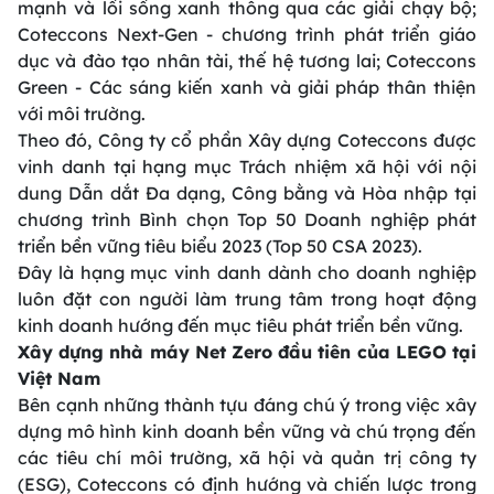
mạnh và lối sống xanh thông qua các giải chạy bộ;
Coteccons Next-Gen - chương trình phát triển giáo
dục và đào tạo nhân tài, thế hệ tương lai; Coteccons
Green - Các sáng kiến xanh và giải pháp thân thiện
với môi trường.
Theo đó, Công ty cổ phần Xây dựng Coteccons được
vinh danh tại hạng mục Trách nhiệm xã hội với nội
dung Dẫn dắt Đa dạng, Công bằng và Hòa nhập tại
chương trình Bình chọn Top 50 Doanh nghiệp phát
triển bền vững tiêu biểu 2023 (Top 50 CSA 2023).
Đây là hạng mục vinh danh dành cho doanh nghiệp
luôn đặt con người làm trung tâm trong hoạt động
kinh doanh hướng đến mục tiêu phát triển bền vững.
Xây dựng nhà máy Net Zero đầu tiên của LEGO tại
Việt Nam
Bên cạnh những thành tựu đáng chú ý trong việc xây
dựng mô hình kinh doanh bền vững và chú trọng đến
các tiêu chí môi trường, xã hội và quản trị công ty
(ESG), Coteccons có định hướng và chiến lược trong