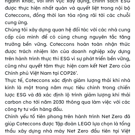
ngành khác, với lĩnh vực xây dựng, chính sách ESG
được thực hiện nhất quán và quyết liệt trong nội bộ
Coteccons, đồng thời lan tỏa rộng rãi tới các chuỗi
cung ứng.
Chúng tôi xây dựng quan hệ đối tác với các nhà cung
cấp của mình để có cùng chung nguyên tắc tăng
trưởng bền vững. Coteccons hoàn toàn nhận thức
được trách nhiệm lớn của doanh nghiệp xây dựng
trên hành trình thực thi ESG vì sự phát triển bền vững,
cũng như quyết tâm thực hiện cam kết Net Zero của
Chính phủ Việt Nam tại COP26’.
Thực tế, Coteccons xác định giảm lượng thải khí nhà
kính là một trong năm mục tiêu chính trong chiến
lược ESG và đã xác định lộ trình giảm lượng khí thải
carbon cho tới năm 2030 thông qua làm việc với các
công ty tư vấn hàng đầu.
Chính yếu tố tiên phong trên hành trình Net Zero đã
giúp Coteccons được Tập đoàn LEGO lựa chọn là tổng
thầu xây dựng nhà máy Net Zero đầu tiên tại Việt