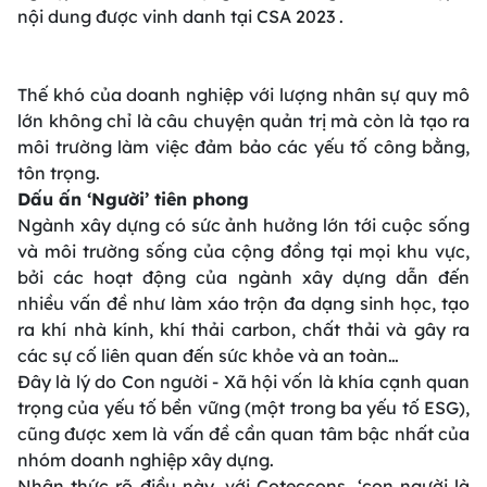
nội dung được vinh danh tại CSA 2023 .
Thế khó của doanh nghiệp với lượng nhân sự quy mô
lớn không chỉ là câu chuyện quản trị mà còn là tạo ra
môi trường làm việc đảm bảo các yếu tố công bằng,
tôn trọng.
Dấu ấn ‘Người’ tiên phong
Ngành xây dựng có sức ảnh hưởng lớn tới cuộc sống
và môi trường sống của cộng đồng tại mọi khu vực,
bởi các hoạt động của ngành xây dựng dẫn đến
nhiều vấn đề như làm xáo trộn đa dạng sinh học, tạo
ra khí nhà kính, khí thải carbon, chất thải và gây ra
các sự cố liên quan đến sức khỏe và an toàn…
Đây là lý do Con người - Xã hội vốn là khía cạnh quan
trọng của yếu tố bền vững (một trong ba yếu tố ESG),
cũng được xem là vấn đề cần quan tâm bậc nhất của
nhóm doanh nghiệp xây dựng.
Nhận thức rõ điều này, với Coteccons, ‘con người là