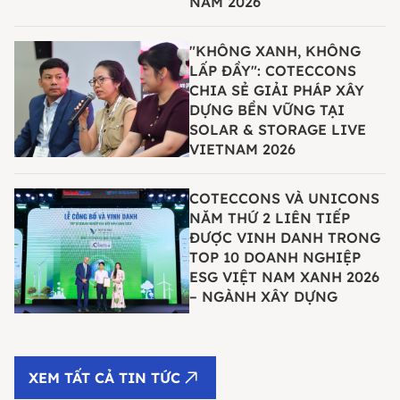
NAM 2026
"KHÔNG XANH, KHÔNG
LẤP ĐẦY": COTECCONS
CHIA SẺ GIẢI PHÁP XÂY
DỰNG BỀN VỮNG TẠI
SOLAR & STORAGE LIVE
VIETNAM 2026
COTECCONS VÀ UNICONS
NĂM THỨ 2 LIÊN TIẾP
ĐƯỢC VINH DANH TRONG
TOP 10 DOANH NGHIỆP
ESG VIỆT NAM XANH 2026
– NGÀNH XÂY DỰNG
XEM TẤT CẢ TIN TỨC