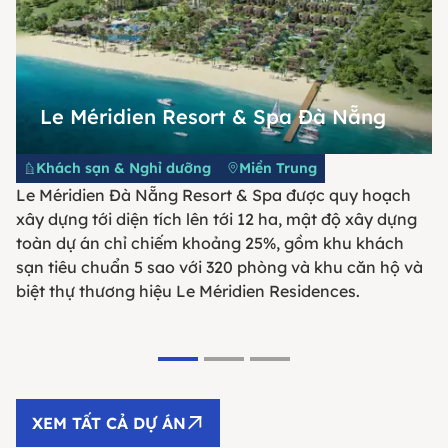
Le Méridien Resort & Spa Đà Nẵng
Khách sạn & Nghỉ dưỡng
Miền Trung
Le Méridien Đà Nẵng Resort & Spa được quy hoạch
xây dựng tới diện tích lên tới 12 ha, mật độ xây dựng
toàn dự án chỉ chiếm khoảng 25%, gồm khu khách
sạn tiêu chuẩn 5 sao với 320 phòng và khu căn hộ và
biệt thự thương hiệu Le Méridien Residences.
XEM TẤT CẢ DỰ ÁN