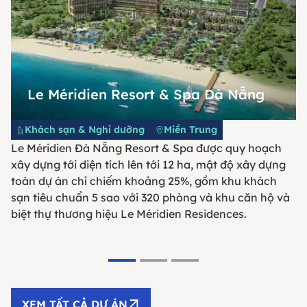
Le Méridien Resort & Spa Đà Nẵng
Khách sạn & Nghỉ dưỡng
Miền Trung
Le Méridien Đà Nẵng Resort & Spa được quy hoạch
xây dựng tới diện tích lên tới 12 ha, mật độ xây dựng
toàn dự án chỉ chiếm khoảng 25%, gồm khu khách
sạn tiêu chuẩn 5 sao với 320 phòng và khu căn hộ và
biệt thự thương hiệu Le Méridien Residences.
XEM TẤT CẢ DỰ ÁN