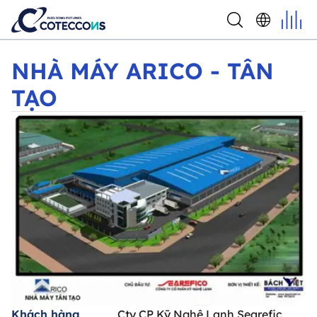
NHÀ MÁY ARICO - TÂN TẠO
NHÀ MÁY ARICO - TÂN
TẠO
Khách hàng
Cty CP Kỹ Nghệ Lạnh Searefic