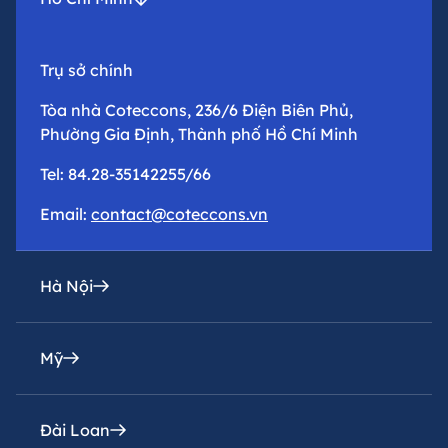
Trụ sở chính
Tòa nhà Coteccons, 236/6 Điện Biên Phủ,
Phường Gia Định, Thành phố Hồ Chí Minh
Tel: 84.28-35142255/66
Email:
contact@coteccons.vn
Hà Nội
Mỹ
Văn phòng đại diện
Tầng 8 – Tháp 2 – Tòa Capital Place – Số 29 Liễu
Giai, Phường Ba Đình, Thành phố Hà Nội
Đài Loan
Coteccons Construction Inc.