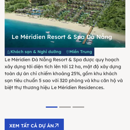
Le Méridien Resort & Spa Đà Nẵng
Khách sạn & Nghỉ dưỡng
Miền Trung
Le Méridien Đà Nẵng Resort & Spa được quy hoạch
xây dựng tới diện tích lên tới 12 ha, mật độ xây dựng
toàn dự án chỉ chiếm khoảng 25%, gồm khu khách
sạn tiêu chuẩn 5 sao với 320 phòng và khu căn hộ và
biệt thự thương hiệu Le Méridien Residences.
XEM TẤT CẢ DỰ ÁN