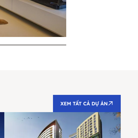
XEM TẤT CẢ DỰ ÁN