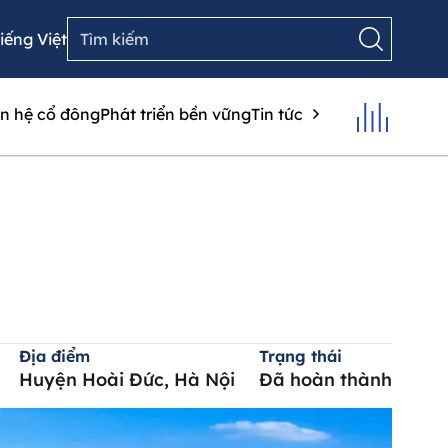
iếng Việt
n hệ cổ đông
Phát triển bền vững
Tin tức
Địa điểm
Trạng thái
Huyện Hoài Đức, Hà Nội
Đã hoàn thành