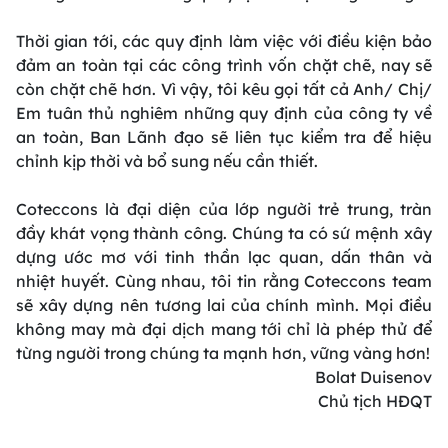
Thời gian tới, các quy định làm việc với điều kiện bảo
đảm an toàn tại các công trình vốn chặt chẽ, nay sẽ
còn chặt chẽ hơn. Vì vậy, tôi kêu gọi tất cả Anh/ Chị/
Em tuân thủ nghiêm những quy định của công ty về
an toàn, Ban Lãnh đạo sẽ liên tục kiểm tra để hiệu
chỉnh kịp thời và bổ sung nếu cần thiết.
Coteccons là đại diện của lớp người trẻ trung, tràn
đầy khát vọng thành công. Chúng ta có sứ mệnh xây
dựng ước mơ với tinh thần lạc quan, dấn thân và
nhiệt huyết. Cùng nhau, tôi tin rằng Coteccons team
sẽ xây dựng nên tương lai của chính mình. Mọi điều
không may mà đại dịch mang tới chỉ là phép thử để
từng người trong chúng ta mạnh hơn, vững vàng hơn!
Bolat Duisenov
Chủ tịch HĐQT