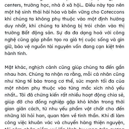
centers, trường học, nhà ở xã hội… Điều này tạo nên
một hệ sinh thái hài hòa và bền vững cho Coteccons
khi chúng ta không phụ thuộc vào một định hướng
duy nhất, khi chúng ta không bị trói chân vào thị
trường Bất động sản. Sự đa đa dạng hoá với công
nghệ cũng góp phần tạo ra giá trị cuộc sống và gìn
giữ, bảo vệ nguồn tài nguyên vốn đang cạn kiệt trên
hành tinh.
Mặt khác, nghịch cảnh cũng giúp chúng ta đến gần
nhau hơn. Chúng ta nhận ra rằng, mỗi cá nhân cũng
như từng tế bào trong cơ thể, sức mạnh tối đa của
một nhóm phụ thuộc vào từng mắc xích nhỏ yếu
nhất… Tôi đã chứng kiến rất nhiều hoạt động chia sẻ,
giúp đỡ cho đồng nghiệp gặp khó khăn trong thời
gian giãn cách, từ nhu yếu phẩm vật chất cho đến
những lời hỏi han, quan tâm về tinh thần. Khi đi làm
công việc khuân vác và chuyển hàng thiện nguyện,