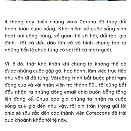
4 tháng nay, biến chủng virus Corona đã thay đổi
hoàn toàn cuộc sống. Khái niệm về cuộc sống sinh
hoạt nơi công cộng, về quan hệ xã hội, đối tác, gia
đình… tất cả đều đảo lộn và vô hình chung tạo ra
những tiền lệ chưa từng có với tất cả mọi người.
Vì lẽ đó, thật khó khăn khi chúng ta không thể có
được những cuộc gặp gỡ, họp hành, làm việc trực tiếp
như vốn dĩ đã từng. Vài công trình bắt buộc phải tạm
đóng cửa và vài nhân viên trở thành F0… tôi cũng bắt
đầu nhận ra những dòng email chia buồn bỗng tăng
lên đáng kể. Chưa bao giờ chúng ta nhận ra cuộc
sống quý giá đến như vậy, tôi xin trân trọng gửi lời
chia sẻ sâu sắc đến các thành viên Coteccons đã trải
qua khoảnh khắc tồi tệ này.