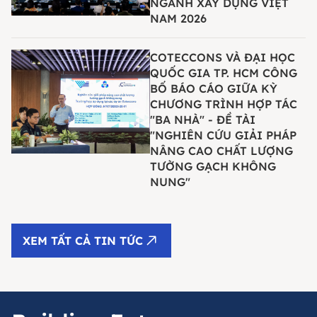
NGÀNH XÂY DỰNG VIỆT
NAM 2026
COTECCONS VÀ ĐẠI HỌC
QUỐC GIA TP. HCM CÔNG
BỐ BÁO CÁO GIỮA KỲ
CHƯƠNG TRÌNH HỢP TÁC
"BA NHÀ" - ĐỀ TÀI
"NGHIÊN CỨU GIẢI PHÁP
NÂNG CAO CHẤT LƯỢNG
TƯỜNG GẠCH KHÔNG
NUNG"
XEM TẤT CẢ TIN TỨC