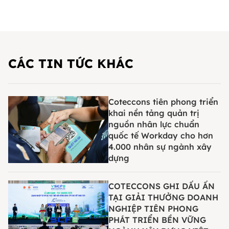
CÁC TIN TỨC KHÁC
Coteccons tiên phong triển
khai nền tảng quản trị
nguồn nhân lực chuẩn
quốc tế Workday cho hơn
4.000 nhân sự ngành xây
dựng
COTECCONS GHI DẤU ẤN
TẠI GIẢI THƯỞNG DOANH
NGHIỆP TIÊN PHONG
PHÁT TRIỂN BỀN VỮNG