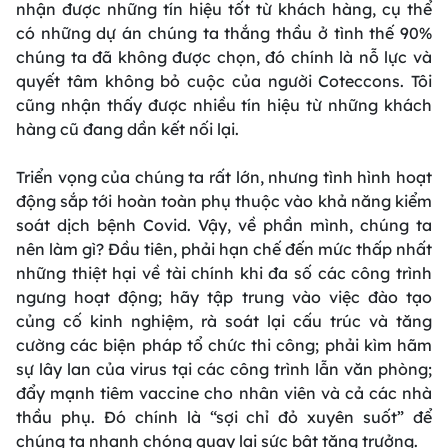
nhận được những tín hiệu tốt từ khách hàng, cụ thể
có những dự án chúng ta thắng thầu ở tình thế 90%
chúng ta đã không được chọn, đó chính là nỗ lực và
quyết tâm không bỏ cuộc của người Coteccons. Tôi
cũng nhận thấy được nhiều tín hiệu từ những khách
hàng cũ đang dần kết nối lại.
Triển vọng của chúng ta rất lớn, nhưng tình hình hoạt
động sắp tới hoàn toàn phụ thuộc vào khả năng kiểm
soát dịch bệnh Covid. Vậy, về phần mình, chúng ta
nên làm gì? Đầu tiên, phải hạn chế đến mức thấp nhất
những thiệt hại về tài chính khi đa số các công trình
ngưng hoạt động; hãy tập trung vào việc đào tạo
củng cố kinh nghiệm, rà soát lại cấu trúc và tăng
cường các biện pháp tổ chức thi công; phải kìm hãm
sự lây lan của virus tại các công trình lẫn văn phòng;
đẩy mạnh tiêm vaccine cho nhân viên và cả các nhà
thầu phụ. Đó chính là “sợi chỉ đỏ xuyên suốt” để
chúng ta nhanh chóng quay lại sức bật tăng trưởng.