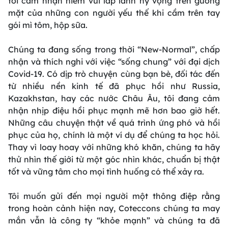
tôi cảm nhận niềm vui lấp lánh hy vọng trên gương
mặt của những con người yếu thế khi cầm trên tay
gói mì tôm, hộp sữa.
Chúng ta đang sống trong thời “New-Normal”, chấp
nhận và thích nghi với việc “sống chung” với đại dịch
Covid-19. Có dịp trò chuyện cùng bạn bè, đối tác đến
từ nhiều nền kinh tế đã phục hồi như Russia,
Kazakhstan, hay các nước Châu Âu, tôi đang cảm
nhận nhịp điệu hồi phục mạnh mẽ hơn bao giờ hết.
Những câu chuyện thật về quá trình ứng phó và hồi
phục của họ, chính là một ví dụ để chúng ta học hỏi.
Thay vì loay hoay với những khó khăn, chúng ta hãy
thử nhìn thế giới từ một góc nhìn khác, chuẩn bị thật
tốt và vững tâm cho mọi tình huống có thể xảy ra.
Tôi muốn gửi đến mọi người một thông điệp rằng
trong hoàn cảnh hiện nay, Coteccons chúng ta may
mắn vẫn là công ty “khỏe mạnh” và chúng ta đã