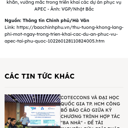
khăn, vướng mắc trong triển khai các dự án phục vụ
APEC - Ảnh: VGP/Nhật Bắc
Nguồn: Thông tin Chính phủ/Hà Văn
Link: https://baochinhphu.vn/thu-tuong-khong-lang-
phi-mot-ngay-trong-trien-khai-cac-du-an-phuc-vu-
apec-tai-phu-quoc-102260128110824005.htm
CÁC TIN TỨC KHÁC
COTECCONS VÀ ĐẠI HỌC
QUỐC GIA TP. HCM CÔNG
BỐ BÁO CÁO GIỮA KỲ
CHƯƠNG TRÌNH HỢP TÁC
"BA NHÀ" - ĐỀ TÀI