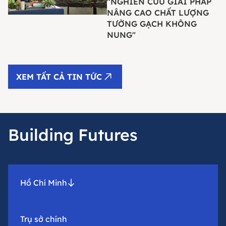
"NGHIÊN CỨU GIẢI PHÁP
NÂNG CAO CHẤT LƯỢNG
TƯỜNG GẠCH KHÔNG
NUNG"
XEM TẤT CẢ TIN TỨC
Building Futures
Hồ Chí Minh
Trụ sở chính