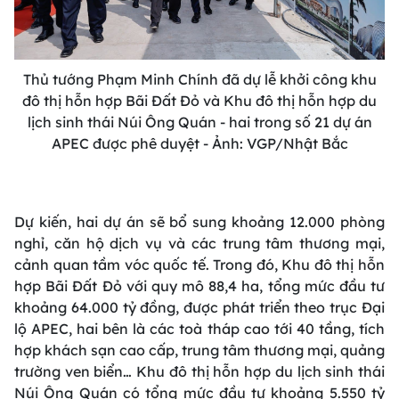
Thủ tướng Phạm Minh Chính đã dự lễ khởi công khu
đô thị hỗn hợp Bãi Đất Đỏ và Khu đô thị hỗn hợp du
lịch sinh thái Núi Ông Quán - hai trong số 21 dự án
APEC được phê duyệt - Ảnh: VGP/Nhật Bắc
Dự kiến, hai dự án sẽ bổ sung khoảng 12.000 phòng
nghỉ, căn hộ dịch vụ và các trung tâm thương mại,
cảnh quan tầm vóc quốc tế. Trong đó, Khu đô thị hỗn
hợp Bãi Đất Đỏ với quy mô 88,4 ha, tổng mức đầu tư
khoảng 64.000 tỷ đồng, được phát triển theo trục Đại
lộ APEC, hai bên là các toà tháp cao tới 40 tầng, tích
hợp khách sạn cao cấp, trung tâm thương mại, quảng
trường ven biển… Khu đô thị hỗn hợp du lịch sinh thái
Núi Ông Quán có tổng mức đầu tư khoảng 5.550 tỷ