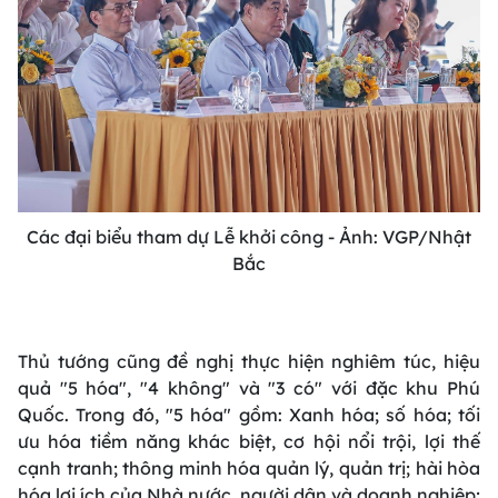
Các đại biểu tham dự Lễ khởi công - Ảnh: VGP/Nhật
Bắc
Thủ tướng cũng đề nghị thực hiện nghiêm túc, hiệu
quả "5 hóa", "4 không" và "3 có" với đặc khu Phú
Quốc. Trong đó, "5 hóa" gồm: Xanh hóa; số hóa; tối
ưu hóa tiềm năng khác biệt, cơ hội nổi trội, lợi thế
cạnh tranh; thông minh hóa quản lý, quản trị; hài hòa
hóa lợi ích của Nhà nước, người dân và doanh nghiệp;