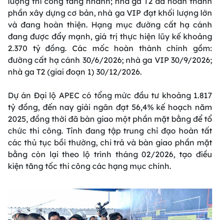
lượng thi công tăng nhanh; nhà ga T2 đã hoàn thành
phần xây dựng cơ bản, nhà ga VIP đạt khối lượng lớn
và đang hoàn thiện. Hạng mục đường cất hạ cánh
đang được đẩy mạnh, giá trị thực hiện lũy kế khoảng
2.370 tỷ đồng. Các mốc hoàn thành chính gồm:
đường cất hạ cánh 30/6/2026; nhà ga VIP 30/9/2026;
nhà ga T2 (giai đoạn 1) 30/12/2026.
Dự án Đại lộ APEC có tổng mức đầu tư khoảng 1.817
tỷ đồng, đến nay giải ngân đạt 56,4% kế hoạch năm
2025, đồng thời đã bàn giao một phần mặt bằng để tổ
chức thi công. Tỉnh đang tập trung chỉ đạo hoàn tất
các thủ tục bồi thường, chi trả và bàn giao phần mặt
bằng còn lại theo lộ trình tháng 02/2026, tạo điều
kiện tăng tốc thi công các hạng mục chính.