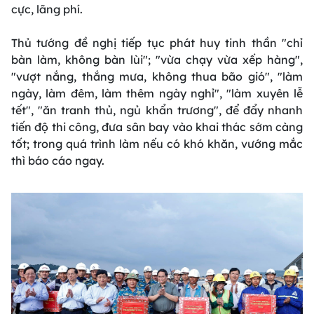
cực, lãng phí.
Thủ tướng đề nghị tiếp tục phát huy tinh thần "chỉ
bàn làm, không bàn lùi"; "vừa chạy vừa xếp hàng",
"vượt nắng, thắng mưa, không thua bão gió", "làm
ngày, làm đêm, làm thêm ngày nghỉ", "làm xuyên lễ
tết", "ăn tranh thủ, ngủ khẩn trương", để đẩy nhanh
tiến độ thi công, đưa sân bay vào khai thác sớm càng
tốt; trong quá trình làm nếu có khó khăn, vướng mắc
thì báo cáo ngay.