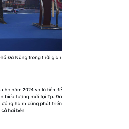
phố Đà Nẵng trong thời gian
p
cho
năm
2024
và
là
tiền
đề
án
biểu
tượng
mới
tại
Tp.
Đà
,
đồng
hành
cùng
phát
triển
h
cả
hai
bên
.