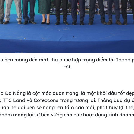
 hứa hẹn mang đến một khu phức hợp trọng điểm tại Thành 
tới
za
Đà
Nẵng
là
cột
mốc
quan trọng,
là
một
khởi
đầu tốt
đẹ
a
TTC Land
và
Coteccons trong
tương
lai. Thông qua dự 
uan hệ
đôi
bên
sẽ
nâng
lên
tầm
cao
mới
,
phát
huy
lợi
thế
nhằm
mang
lại
sự
bền
vững
cho
các
hoạt
động
kinh
doan