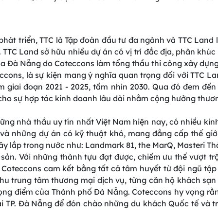
hát triển, TTC là Tập đoàn đầu tư đa ngành và TTC Land là
TTC Land sở hữu nhiều dự án có vị trí đắc địa, phân khúc
za Đà Nẵng do Coteccons làm tổng thầu thi công xây dựng
cons, là sự kiện mang ý nghĩa quan trọng đối với TTC Lan
ăm giai đoạn 2021 - 2025, tầm nhìn 2030. Qua đó đem đến
cho sự hợp tác kinh doanh lâu dài nhằm cộng hưởng thương
ững nhà thầu uy tín nhất Việt Nam hiện nay, có nhiều kinh
 và những dự án có kỹ thuật khó, mang đẳng cấp thế giớ
xây lắp trong nước như: Landmark 81, the MarQ, Masteri Th
 sản. Với những thành tựu đạt được, chiếm ưu thế vượt trộ
 Coteccons cam kết bằng tất cả tâm huyết từ đội ngũ tập 
khu trung tâm thương mại dịch vụ, từng căn hộ khách sạn
ọng điểm của Thành phố Đà Nẵng. Coteccons hy vọng rằ
 tại TP. Đà Nẵng để đón chào những du khách Quốc tế và 