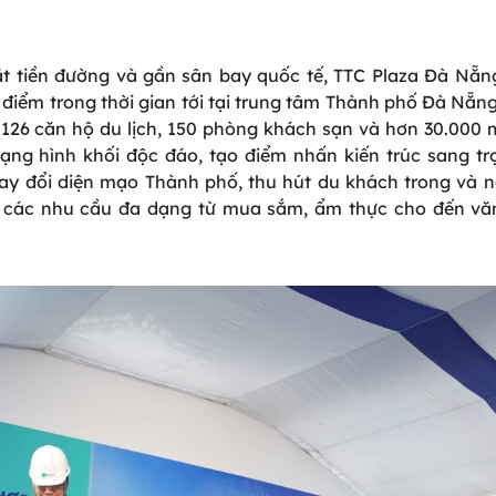
t
tiền
đường
và
gần
sân
bay
quốc
tế
,
TTC Plaza
Đà
Nẵn
điểm
trong
thời
gian
tới
tại
trung
tâm
Thành
phố
Đà
Nẵn
 126
căn
hộ
du
lịch
, 150
phòng
khách
sạn
và
hơn
30.000
ạng
hình
khối
độc
đáo
,
tạo
điểm
nhấn
kiến
trúc
sang
tr
ay
đổi
diện
mạo
Thành
phố
,
thu
hút
du
khách
trong
và
n
các
nhu
cầu
đa
dạng
từ
mua
sắm
,
ẩm
thực
cho
đến
vă