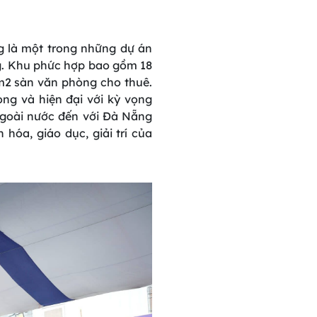
g
là
một
trong
những
dự
án
g
. Khu
phức
hợp
bao
gồm
18
 m2
sàn
văn
phòng
cho
thuê
.
ọng
và
hiện
đại
với
kỳ
vọng
goài
nước
đến
với
Đà
Nẵng
n
hóa
,
giáo
dục
,
giải
trí
của