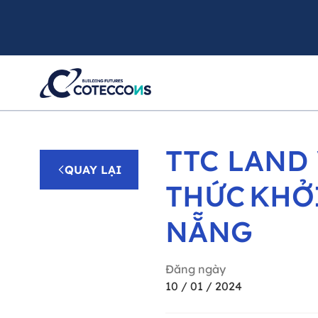
TTC LAND
QUAY LẠI
THỨC KHỞ
NẴNG
Đăng ngày
10 / 01 / 2024