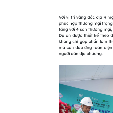
Với
vị
trí
vàng
đắc
địa
4
mặ
phức
hợp
thương
mại
trọng
tầng
với
4
sàn
thương
mại
,
Dự
án
được
thiết
kế
theo
d
không
chỉ
góp
phần
làm
th
mà
còn
đáp
ứng
toàn
diện
người
dân
địa
phương
.