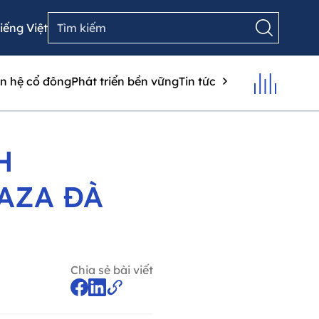
iếng Việt
n hệ cổ đông
Phát triển bền vững
Tin tức
H
AZA ĐÀ
Chia sẻ bài viết