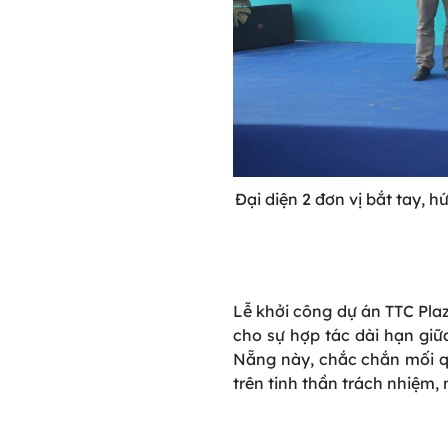
Đại diện 2 đơn vị bắt tay,
Lễ
khởi
công dự án TTC Pla
cho
sự
hợp
tác
dài
hạn
giữ
Nẵng
này
,
chắc
chắn
mối
q
trên
tinh
thần
trách
nhiệm
,