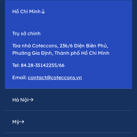
Hồ Chí Minh
Trụ sở chính
Tòa nhà Coteccons, 236/6 Điện Biên Phủ,
Phường Gia Định, Thành phố Hồ Chí Minh
Tel: 84.28-35142255/66
Email:
contact@coteccons.vn
Hà Nội
Mỹ
Văn phòng đại diện
Tầng 8 – Tháp 2 – Tòa Capital Place – Số 29 Liễu