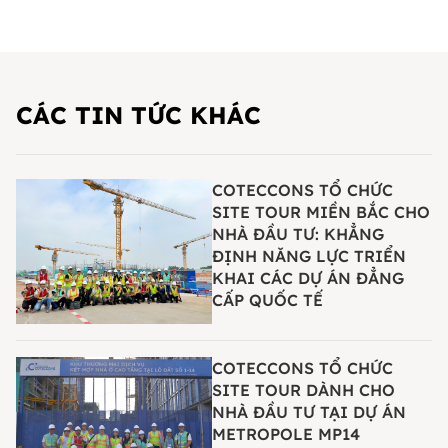
CÁC TIN TỨC KHÁC
COTECCONS TỔ CHỨC
SITE TOUR MIỀN BẮC CHO
NHÀ ĐẦU TƯ: KHẲNG
ĐỊNH NĂNG LỰC TRIỂN
KHAI CÁC DỰ ÁN ĐẲNG
CẤP QUỐC TẾ
COTECCONS TỔ CHỨC
SITE TOUR DÀNH CHO
NHÀ ĐẦU TƯ TẠI DỰ ÁN
METROPOLE MP14