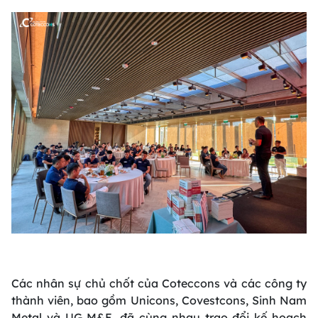
Các nhân sự chủ chốt của Coteccons và các công ty
thành viên, bao gồm Unicons, Covestcons, Sinh Nam
Metal và UG M&E, đã cùng nhau trao đổi kế hoạch