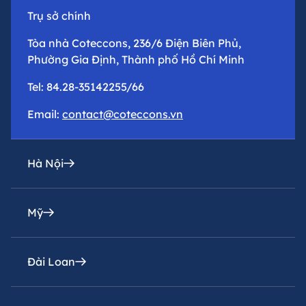
Trụ sở chính
Tòa nhà Coteccons, 236/6 Điện Biên Phủ,
Phường Gia Định, Thành phố Hồ Chí Minh
Tel: 84.28-35142255/66
Email:
contact@coteccons.vn
Hà Nội
Mỹ
Văn phòng đại diện
Tầng 8 – Tháp 2 – Tòa Capital Place – Số 29 Liễu
Giai, Phường Ba Đình, Thành phố Hà Nội
Đài Loan
Coteccons Construction Inc.
Tel: 84.24-73016216
8400 Miramar Road, Suite 222A San Diego, CA
92126, USA