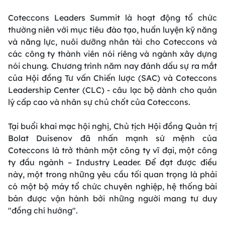
Coteccons Leaders Summit là hoạt động tổ chức
thường niên với mục tiêu đào tạo, huấn luyện kỹ năng
và năng lực, nuôi dưỡng nhân tài cho Coteccons và
các công ty thành viên nói riêng và ngành xây dựng
nói chung. Chương trình năm nay đánh dấu sự ra mắt
của Hội đồng Tư vấn Chiến lược (SAC) và Coteccons
Leadership Center (CLC) - câu lạc bộ dành cho quản
lý cấp cao và nhân sự chủ chốt của Coteccons.
Tại buổi khai mạc hội nghị, Chủ tịch Hội đồng Quản trị
Bolat Duisenov đã nhấn mạnh sứ mệnh của
Coteccons là trở thành một công ty vĩ đại, một công
ty đầu ngành – Industry Leader. Để đạt được điều
này, một trong những yêu cầu tối quan trọng là phải
có một bộ máy tổ chức chuyên nghiệp, hệ thống bài
bản được vận hành bởi những người mang tư duy
"đồng chí hướng".