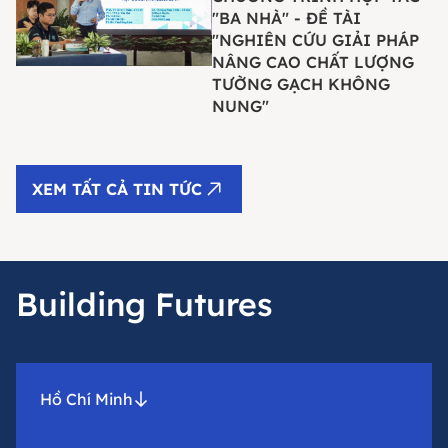
"BA NHÀ" - ĐỀ TÀI
"NGHIÊN CỨU GIẢI PHÁP
NÂNG CAO CHẤT LƯỢNG
TƯỜNG GẠCH KHÔNG
NUNG"
XEM TẤT CẢ TIN TỨC
Building Futures
Hồ Chí Minh