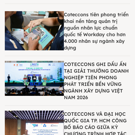
Coteccons tiên phong triển
khai nền tảng quản trị
nguồn nhân lực chuẩn
quốc tế Workday cho hơn
4.000 nhân sự ngành xây
dựng
COTECCONS GHI DẤU ẤN
TẠI GIẢI THƯỞNG DOANH
NGHIỆP TIÊN PHONG
PHÁT TRIỂN BỀN VỮNG
NGÀNH XÂY DỰNG VIỆT
NAM 2026
COTECCONS VÀ ĐẠI HỌC
QUỐC GIA TP. HCM CÔNG
BỐ BÁO CÁO GIỮA KỲ
CHƯƠNG TRÌNH HỢP TÁC