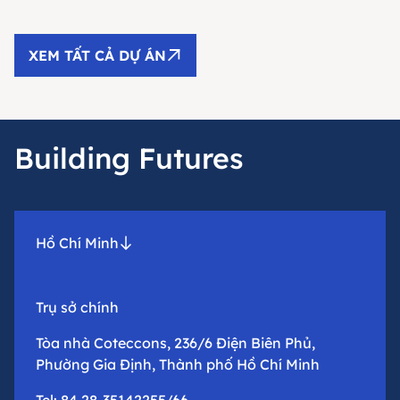
XEM TẤT CẢ DỰ ÁN
Building Futures
Hồ Chí Minh
Trụ sở chính
Tòa nhà Coteccons, 236/6 Điện Biên Phủ,
Phường Gia Định, Thành phố Hồ Chí Minh
Tel: 84.28-35142255/66