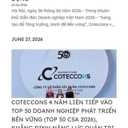
27/06/2026
Hà Nội, ngày 26 tháng 06 năm 2026 – Trong khuôn
khổ Diễn đàn Doanh nghiệp Việt Nam 2026 – “Sáng
tạo để Tăng trưởng, Xanh để Bền vững”, Coteccons và
Unicons đã xuất sắc được vinh danh trong Top 10
Doanh nghiệp ESG Việt Nam Xanh 2026 – Ngành Xây
JUNE 27, 2026
dựng (ESG10). Đây là năm thứ hai liên tiếp hai doanh
ngh...
COTECCONS 4 NĂM LIÊN TIẾP VÀO
TOP 50 DOANH NGHIỆP PHÁT TRIỂN
BỀN VỮNG (TOP 50 CSA 2026),
KHẲNG ĐỊNH NĂNG LỰC QUẢN TRỊ