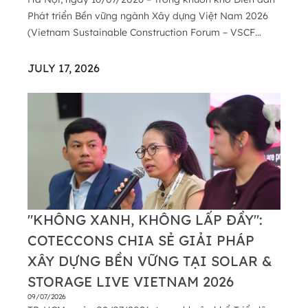
Phát triển Bền vững ngành Xây dựng Việt Nam 2026
(Vietnam Sustainable Construction Forum – VSCF
2026), Công ty Cổ phần Xây dựng Coteccons (HOSE:
CTD) được vinh danh trong Top 17 Doanh nghiệp tiên
JULY 17, 2026
phong phát triển bền vững ngành xây dựng Việt Nam,
nh...
"KHÔNG XANH, KHÔNG LẤP ĐẦY":
COTECCONS CHIA SẺ GIẢI PHÁP
XÂY DỰNG BỀN VỮNG TẠI SOLAR &
STORAGE LIVE VIETNAM 2026
09/07/2026