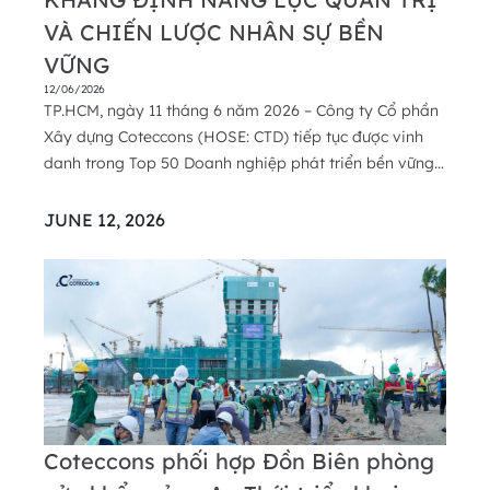
VÀ CHIẾN LƯỢC NHÂN SỰ BỀN
VỮNG
12/06/2026
TP.HCM, ngày 11 tháng 6 năm 2026 – Công ty Cổ phần
Xây dựng Coteccons (HOSE: CTD) tiếp tục được vinh
danh trong Top 50 Doanh nghiệp phát triển bền vững
tiêu biểu Việt Nam (Top 50 CSA) 2026 do Tạp chí Nhịp
Cầu Đầu Tư tổ chức. Năm 2026 cũng đánh dấu năm thứ
JUNE 12, 2026
năm giải thưởng được tổ chức, và là năm thứ ...
Coteccons phối hợp Đồn Biên phòng