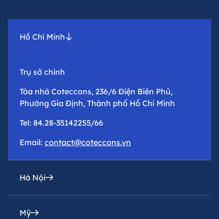
Hồ Chí Minh
Trụ sở chính
Tòa nhà Coteccons, 236/6 Điện Biên Phủ,
Phường Gia Định, Thành phố Hồ Chí Minh
Tel: 84.28-35142255/66
Email:
contact@coteccons.vn
Hà Nội
Mỹ
Văn phòng đại diện