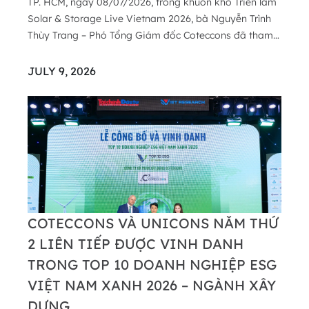
TP. HCM, ngày 08/07/2026, trong khuôn khổ Triển lãm
Solar & Storage Live Vietnam 2026, bà Nguyễn Trình
Thùy Trang – Phó Tổng Giám đốc Coteccons đã tham
gia phiên tọa đàm với chủ đề "Không xanh, không lấp
đầy: Luật chơi mới của bất động sản Việt Nam". Tại
JULY 9, 2026
chương trình, đại diện Coteccons chia sẻ góc ...
COTECCONS VÀ UNICONS NĂM THỨ
2 LIÊN TIẾP ĐƯỢC VINH DANH
TRONG TOP 10 DOANH NGHIỆP ESG
VIỆT NAM XANH 2026 – NGÀNH XÂY
DỰNG