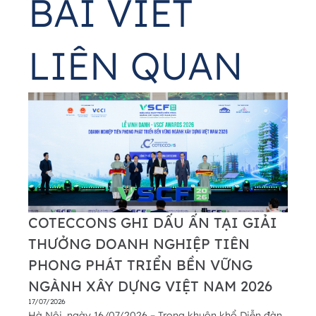
BÀI VIẾT
LIÊN QUAN
COTECCONS GHI DẤU ẤN TẠI GIẢI
THƯỞNG DOANH NGHIỆP TIÊN
PHONG PHÁT TRIỂN BỀN VỮNG
NGÀNH XÂY DỰNG VIỆT NAM 2026
17/07/2026
Hà Nội, ngày 16/07/2026 – Trong khuôn khổ Diễn đàn