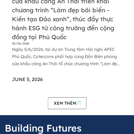
cửa khẩu cảng An Thới triển khai
chương trình “Làm đẹp bãi biển -
Kiến tạo Đảo xanh”, thúc đẩy thực
hành ESG từ công trường đến cộng
đồng tại Phú Quốc
05/06/2026
Ngày 5/6/2026, tại dự án Trung tâm Hội nghị APEC
Phú Quốc, Coteccons phối hợp cùng Đồn Biên phòng
cửa khẩu cảng An Thới tổ chức chương trình “Làm đẹp
bãi biển - Kiến tạo Đảo xanh”, hưởng ứng Ngày Môi
trường Thế giới. Hoạt động không chỉ góp phần cải
JUNE 5, 2026
thiện cảnh quan ven biển, mà còn phản ánh cách Cot...
XEM THÊM
Building Futures