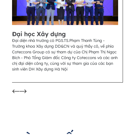
Đại học Xây dựng
Đại
Đại diện nhà trường có PGS.TS.Phạm Thanh Tùng -
Chươn
Trường khoa Xây dựng DD&CN và quý thầy cô, về phía
Cotecc
Coteccons Group có sự tham dự của Chị Phạm Thị Ngọc
Xây dự
Bích - Phó Tổng Giám đốc Công ty Coteccons và các anh
chị đại diện công ty, cùng với sự tham gia của các bạn
sinh viên DH Xây dựng Hà Nội