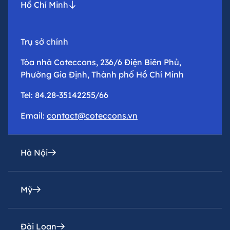
Hồ Chí Minh
Trụ sở chính
Tòa nhà Coteccons, 236/6 Điện Biên Phủ,
Phường Gia Định, Thành phố Hồ Chí Minh
Tel: 84.28-35142255/66
Email:
contact@coteccons.vn
Hà Nội
Mỹ
Văn phòng đại diện
Tầng 8 – Tháp 2 – Tòa Capital Place – Số 29 Liễu
Giai, Phường Ba Đình, Thành phố Hà Nội
Đài Loan
Coteccons Construction Inc.