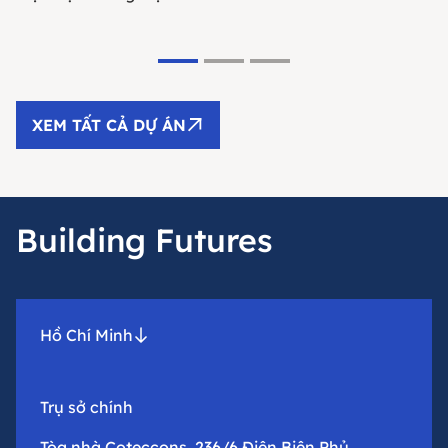
XEM TẤT CẢ DỰ ÁN
Building Futures
Hồ Chí Minh
Trụ sở chính
Tòa nhà Coteccons, 236/6 Điện Biên Phủ,