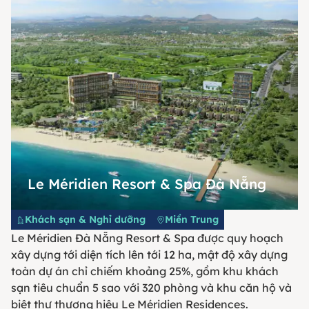
Le Méridien Resort & Spa Đà Nẵng
Khách sạn & Nghỉ dưỡng
Miền Trung
Le Méridien Đà Nẵng Resort & Spa được quy hoạch
xây dựng tới diện tích lên tới 12 ha, mật độ xây dựng
toàn dự án chỉ chiếm khoảng 25%, gồm khu khách
sạn tiêu chuẩn 5 sao với 320 phòng và khu căn hộ và
biệt thự thương hiệu Le Méridien Residences.